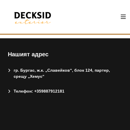
S
k
i
p
t
o
c
o
n
Нашият адрес
t
e
n
гр. Бургас, ж.к. „Славейков“, блок 124, партер,
t
срещу „Хемус“
Телефон: +359887912181