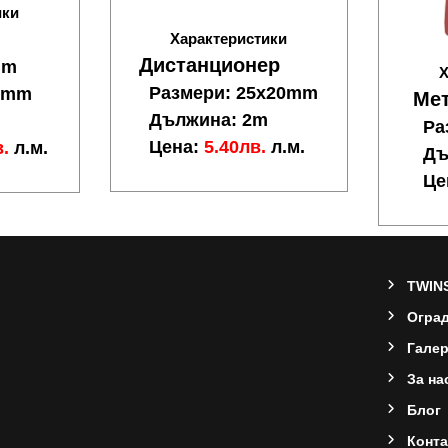
ики
Характеристики
Дистанционер
mm
Х
Размери: 25x20mm
45mm
Мет
Дължина: 2m
m
Ра
Цена:
5.40лв.
л.м.
в.
л.м.
Дъ
Це
TWIN
Oгра
Гале
За на
Блог
Конта