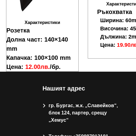
Характерист
Ръкохватка
Ширина: 60
Характеристики
Височина: 
Розетка
Дължина: 2
Долна част: 140×140
Цена:
19.90л
mm
Капачка: 100×100 mm
Цена:
12.00лв.
/бр.
Нашият адрес
гр. Бургас, ж.к. „Славейков“,
блок 124, партер, срещу
„Хемус“