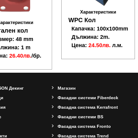
Характеристики
WPC Кол
арактеристики
Капачка: 100x100mm
ален кол
Дължина: 2m.
змер: 48 mm
Цена:
24.50лв.
л.м.
лжина: 1 m
на:
26.40лв.
/бр.
SON Декинг
Магазин
ди
Фасадни системи Fiberdeck
рия
Фасадна система Kerrafront
с
Фасадни системи BS
Фасадна система Fronto
кти
Фасадна система Trend