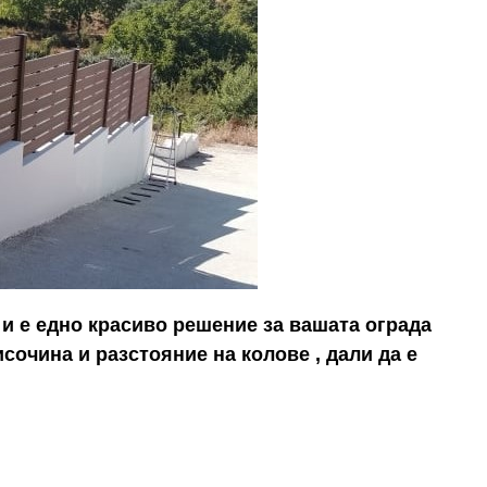
 и е едно красиво решение за вашата ограда
очина и разстояние на колове , дали да е