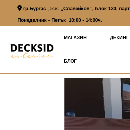
S
гр.Бургас , ж.к. „Славейков“, блок 124, пар
k
i
Понеделник - Петък 10:00 - 14:00ч.
p
t
o
МАГАЗИН
ДЕКИНГ
c
o
n
t
БЛОГ
e
n
t