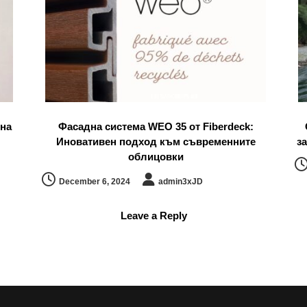
 на
Фасадна система WEO 35 от Fiberdeck:
Иновативен подход към съвременните
з
облицовки
December 6, 2024
admin3xJD
Leave a Reply