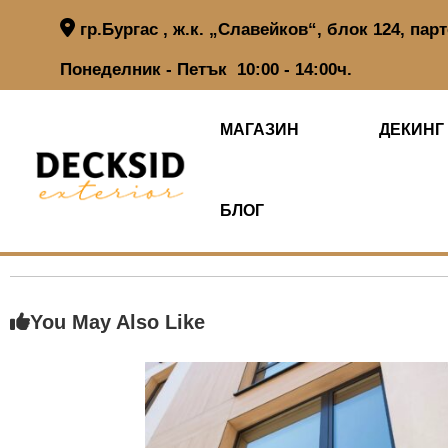
S
гр.Бургас , ж.к. „Славейков“, блок 124, пар
k
i
Понеделник - Петък 10:00 - 14:00ч.
p
t
o
МАГАЗИН
ДЕКИНГ
c
o
n
t
БЛОГ
e
n
t
You May Also Like